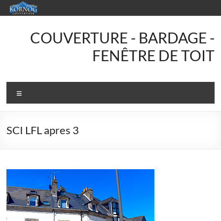
Aller
au
contenu
KORNOG
COUVERTURE - BARDAGE -
Couverture
FENÊTRE DE TOIT
Votre
couvreur
Menu
en
Finistère
Sud
SCI LFL apres 3