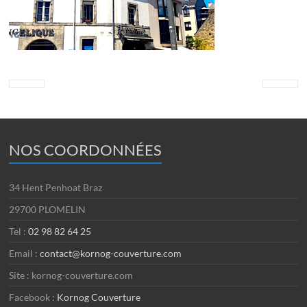
NOS COORDONNÉES
34 Hent Penhoat Braz
29700 PLOMELIN
Tel :
02 98 82 64 25
Email :
contact@kornog-couverture.com
Site : kornog-couverture.com
Facebook :
Kornog Couverture