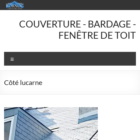
Aller
au
contenu
KORNOG
COUVERTURE - BARDAGE -
Couverture
FENÊTRE DE TOIT
Votre
couvreur
Menu
en
Finistère
Sud
Côté lucarne