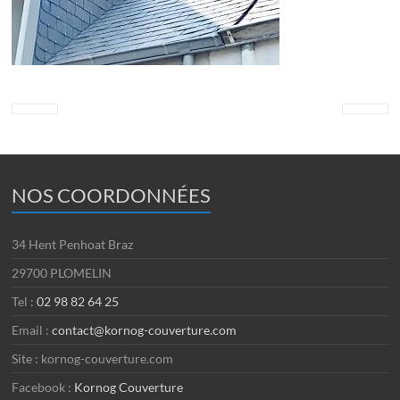
NOS COORDONNÉES
34 Hent Penhoat Braz
29700 PLOMELIN
Tel :
02 98 82 64 25
Email :
contact@kornog-couverture.com
Site : kornog-couverture.com
Facebook :
Kornog Couverture