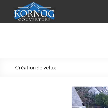
Aller
au
contenu
KORNOG
Couverture
Votre
couvreur
en
Création de velux
Finistère
Sud