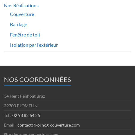
Nos Réalisations
Couverture
Bardage
Fenêtre de toit
Isolation par l’extérieur
NOS COORDONNÉES
34 Hent Penhoat Braz
29700 PLOMELIN
Tel :
02 98 82 64 25
Email :
contact@kornog-couverture.com
Site : kornog-couverture.com