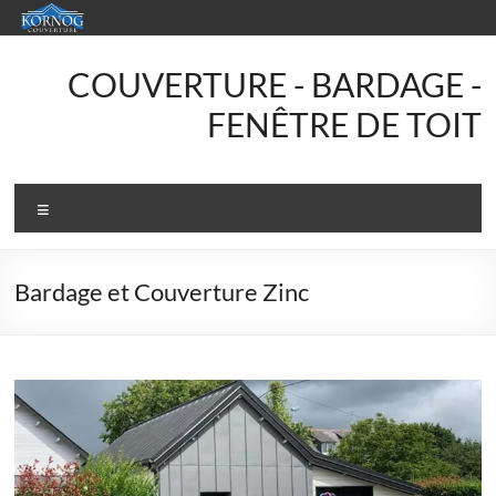
Aller
au
contenu
KORNOG
COUVERTURE - BARDAGE -
Couverture
FENÊTRE DE TOIT
Votre
couvreur
Menu
en
Finistère
Sud
Bardage et Couverture Zinc