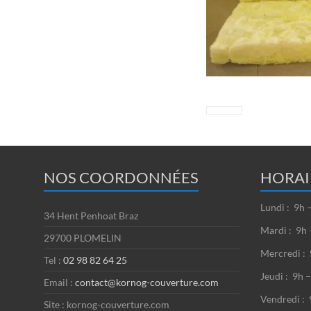
NOS COORDONNÉES
HORAI
Lundi : 9h 
34 Hent Penhoat Braz
Mardi : 9h 
29700 PLOMELIN
Mercredi : 
Tel :
02 98 82 64 25
Jeudi : 9h 
Email :
contact@kornog-couverture.com
Vendredi : 
Site : kornog-couverture.com