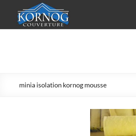
Aller
au
contenu
KORNOG
Couverture
Votre
couvreur
en
minia isolation kornog mousse
Finistère
Sud