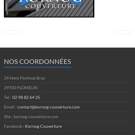
NOS COORDONNÉES
34 Hent Penhoat Braz
29700 PLOMELIN
Tel :
02 98 82 64 25
Email :
contact@kornog-couverture.com
Site : kornog-couverture.com
Facebook :
Kornog Couverture