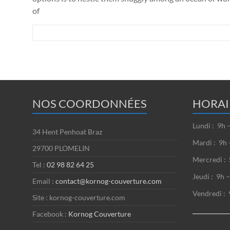
of
NOS COORDONNÉES
HORAI
Lundi : 9h 
34 Hent Penhoat Braz
Mardi : 9h 
29700 PLOMELIN
Mercredi : 
Tel :
02 98 82 64 25
Jeudi : 9h 
Email :
contact@kornog-couverture.com
Vendredi : 
Site : kornog-couverture.com
Facebook :
Kornog Couverture