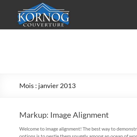
Aller
au
contenu
KORNOG
Couverture
Votre
couvreur
en
Mois :
janvier 2013
Finistère
Sud
Markup: Image Alignment
Welcome to image alignment! The best way to demonstrat
options is to nestle them snuggly among an ocean of word