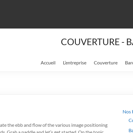
COUVERTURE - B
Accueil
L’entreprise
Couverture
Bar
Nos 
C
e the ebb and flow of the various image positioning
B
s. Grab a paddle and let’s get started. On the topic